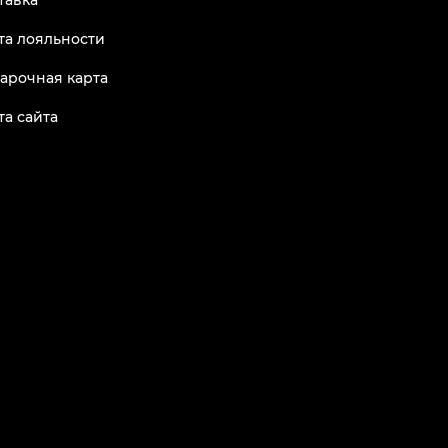
тавка
та лояльности
арочная карта
та сайта