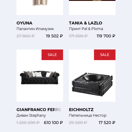
OYUNA
TANIA & LAZLO
Палантин Иламузик
Принт Pel & Ploma
27 860 ₽
19 502 ₽
171 000 ₽
119 700 ₽
SALE
SALE
GIANFRANCO FERRE HOME
EICHHOLTZ
Диван Stephany
Пепельница Нестор
1 220 200 ₽
610 100 ₽
29 200 ₽
17 520 ₽