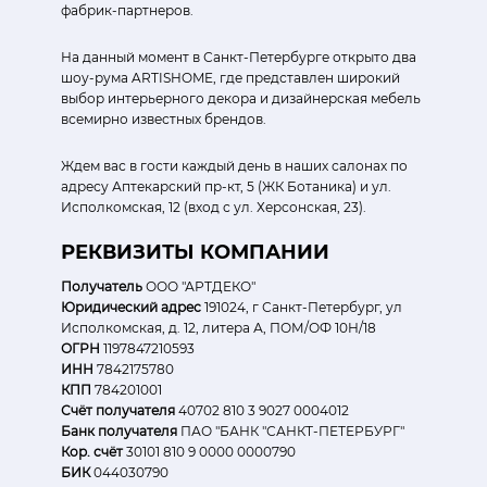
фабрик-партнеров.
На данный момент в Санкт-Петербурге открыто два
шоу-рума ARTISHOME, где представлен широкий
выбор интерьерного декора и дизайнерская мебель
всемирно известных брендов.
Ждем вас в гости каждый день в наших салонах по
адресу Аптекарский пр-кт, 5 (ЖК Ботаника) и ул.
Исполкомская, 12 (вход с ул. Херсонская, 23).
РЕКВИЗИТЫ КОМПАНИИ
Получатель
ООО "АРТДЕКО"
Юридический адрес
191024, г Санкт-Петербург, ул
Исполкомская, д. 12, литера А, ПОМ/ОФ 10Н/18
ОГРН
1197847210593
ИНН
7842175780
КПП
784201001
Счёт получателя
40702 810 3 9027 0004012
Банк получателя
ПАО "БАНК "САНКТ-ПЕТЕРБУРГ"
Кор. счёт
30101 810 9 0000 0000790
БИК
044030790