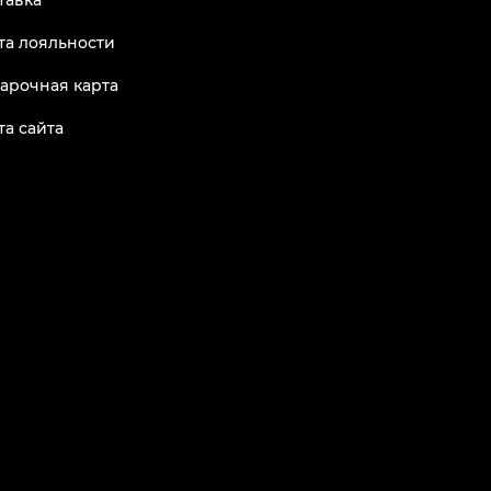
тавка
та лояльности
арочная карта
та сайта