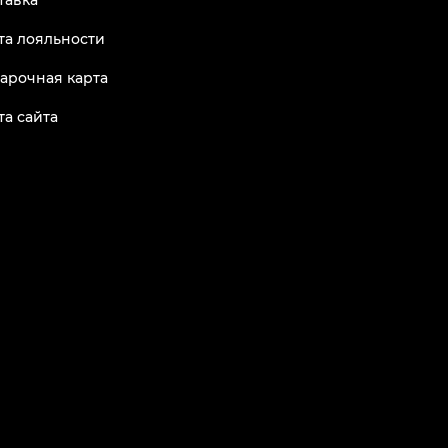
тавка
та лояльности
арочная карта
та сайта