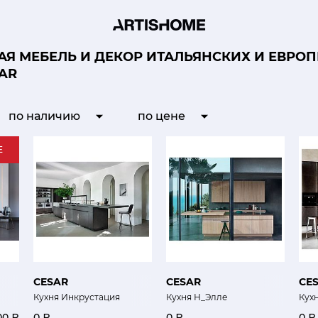
Я МЕБЕЛЬ И ДЕКОР ИТАЛЬЯНСКИХ И ЕВРО
AR
по наличию
по цене
E
CESAR
CESAR
CE
Кухня Инкрустация
Кухня Н_Элле
Кух
00 ₽
0 ₽
0 ₽
0 ₽