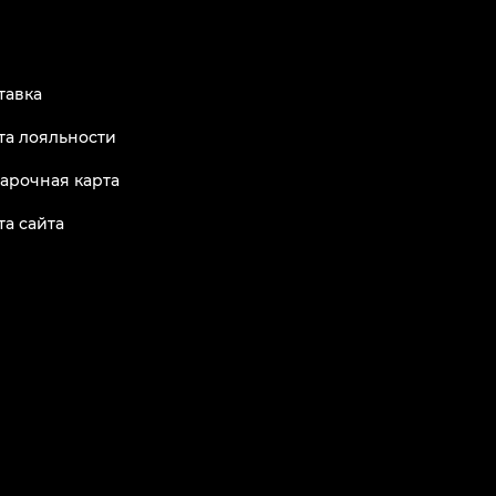
тавка
та лояльности
арочная карта
та сайта