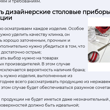
ям и требованиям.
ь дизайнерские столовые приборы:
ации
о осматриваем каждое изделие. Особое
ужно уделить качеству клинка, он
ь хорошо заточенным, прочным и
ополнительно нужно убедиться в том, что
 достаточно острые;
ать выбор нужно на товарах
х производителей. В этом случае
исключается вероятность наличия брака;
ь нужно изделия, выполненные из
ыгоднее всего рассматривать продукцию из нержаве
 этом случае будет обеспечиваться разумное сочета
 продукции не будет иметься даже незначительный 
поверхностей должно быть идеальной;