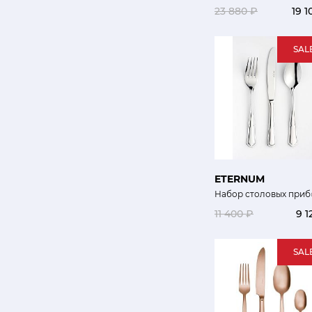
23 880 ₽
19 1
SAL
ETERNUM
Набор столовых приб
11 400 ₽
9 1
SAL