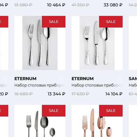
04 ₽
13 080 ₽
10 464 ₽
41 350 ₽
33 080 ₽
14 
E
SALE
SALE
ETERNUM
ETERNUM
SA
оров Ингрезе 24 шт
Набор столовых приборов Аскот 24 шт
Набор столовых приборов Ансер 
Наб
20 ₽
16 680 ₽
13 344 ₽
17 630 ₽
14 104 ₽
61 
E
SALE
SALE