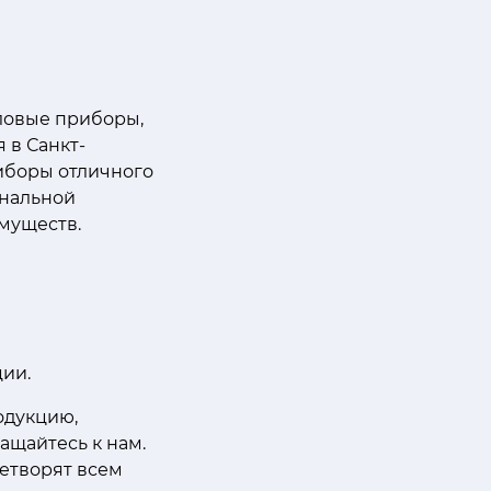
оловые приборы,
 в Санкт-
иборы отличного
инальной
муществ.
ии.
одукцию,
ащайтесь к нам.
етворят всем