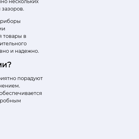
но нескольких
 зазоров.
 приборы
ми
я товары в
лительного
но и надежно.
ми?
риятно порадуют
нением.
 обеспечивается
одробным