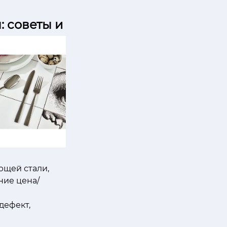
 советы и
ющей стали,
ние цена/
дефект,