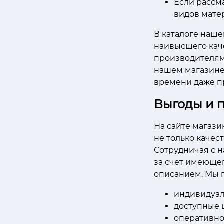
Если рассм
видов матер
В каталоге наш
наивысшего кач
производителями
нашем магазине,
времени даже п
Выгоды и 
На сайте магази
не только качес
Сотрудничая с н
за счет имеющег
описанием. Мы 
индивидуал
доступные 
оперативно