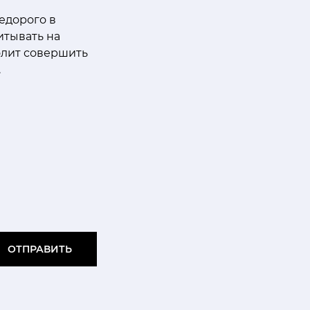
едорого в
итывать на
олит совершить
.
ОТПРАВИТЬ