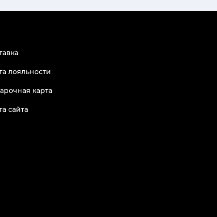
тавка
та лояльности
арочная карта
та сайта