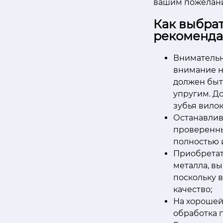
вашим пожелани
Как выбрат
рекоменд
Внимательн
внимание н
должен быт
упругим. Д
зубья вилок
Останавлив
проверенны
полностью 
Приобретат
металла, в
поскольку в
качество;
На хорошей
обработка 