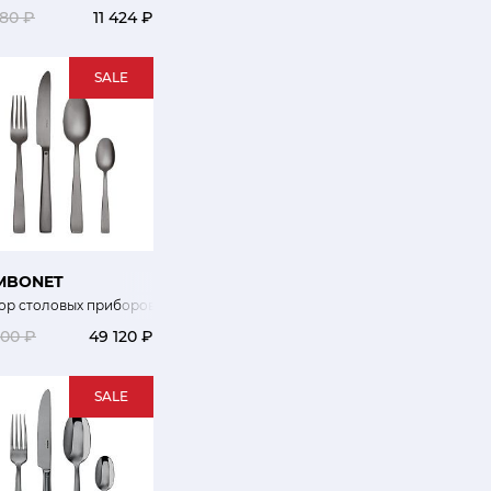
280 ₽
11 424 ₽
SALE
MBONET
24 шт
ор столовых приборов 24 шт.
400 ₽
49 120 ₽
SALE