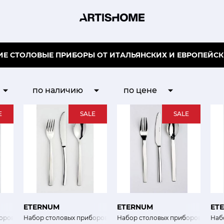
Е СТОЛОВЫЕ ПРИБОРЫ ОТ ИТАЛЬЯНСКИХ И ЕВРОПЕЙСК
по наличию
по цене
E
SALE
SALE
ETERNUM
ETERNUM
ET
оров Осло 24 шт
Набор столовых приборов Неаполь 24 шт
Набор столовых приборов Моно Г
Наб