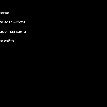
тавка
та лояльности
арочная карта
та сайта