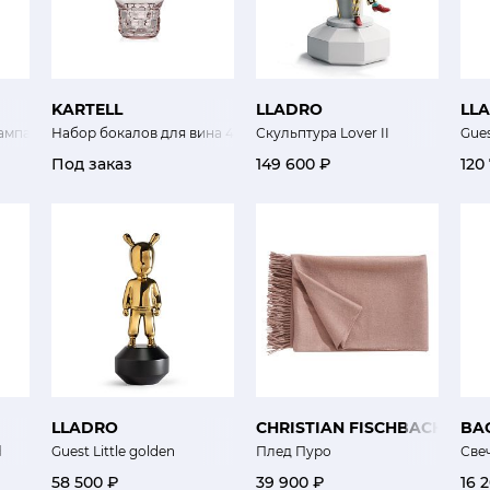
KARTELL
LLADRO
LL
ампанского 4шт Коллекция Желе
Набор бокалов для вина 4шт Коллекция Желе
Скульптура Lover II
Gue
Под заказ
149 600 ₽
120
LLADRO
CHRISTIAN FISCHBACHER
BA
d
Guest Little golden
Плед Пуро
Све
58 500 ₽
39 900 ₽
16 