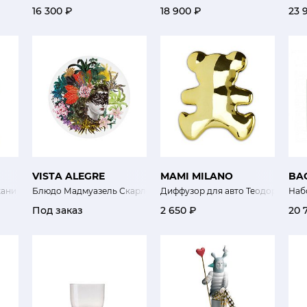
16 300 ₽
18 900 ₽
23 
VISTA ALEGRE
MAMI MILANO
BA
ни Onde di Tessuto Stile 500мл
Блюдо Мадмуазель Скарлет
Диффузор для авто Теодоро золо
Наб
Под заказ
2 650 ₽
20 