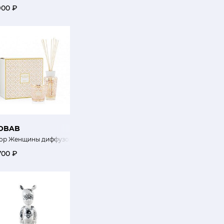
900 ₽
OBAB
той
ор Женщины диффузор 250 мл, свеча 190 г
700 ₽