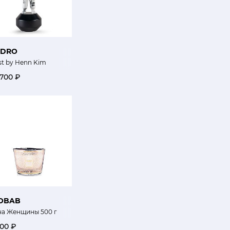
ADRO
st by Henn Kim
 700 ₽
OBAB
ча Женщины 500 г
200 ₽