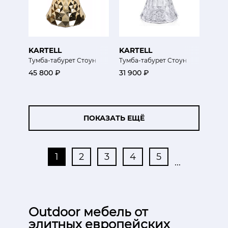
KARTELL
KARTELL
Тумба-табурет Стоун
Тумба-табурет Стоун
45 800 ₽
31 900 ₽
ПОКАЗАТЬ ЕЩЁ
1
2
3
4
5
...
Outdoor мебель от
элитных европейских