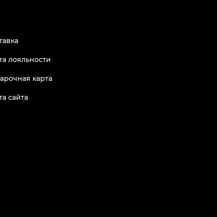
тавка
та лояльности
арочная карта
та сайта