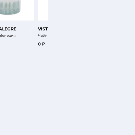
 ALEGRE
VISTA ALEGRE
J L COQUET
и 2 шт.
Венеция
Чайник Маленькие истории
Набор чашек Хемисфе
0 ₽
80 400 ₽