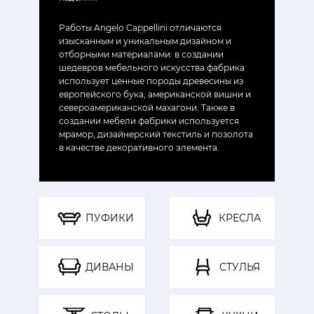
Работы Angelo Cappellini отличаются
изысканным и уникальным дизайном и
отборными материалами: в создании
шедевров мебельного искусства фабрика
использует ценные породы древесины из
европейского бука, американской вишни и
североамериканской махагони. Также в
создании мебели фабрики используется
мрамор, дизайнерский текстиль и позолота
в качестве декоративного элемента.
ПУФИКИ
КРЕСЛА
ДИВАНЫ
СТУЛЬЯ