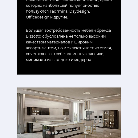
которых наибольшей популярностью
пользуются Taormina, Daydesign,
Officedesign и другие.
Большая востребованность мебели бренда
Bizzotto обусловлена не только высоким
качеством материалов и широким
ассортиментом, но и эклектичностью стиля,
сочетающего в себе элементы классики,
минимализма, ар-деко и модерна.