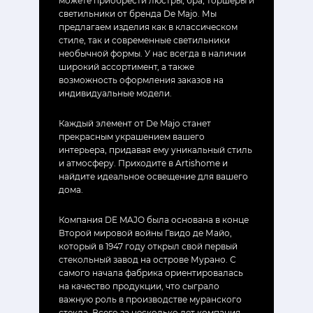
можете приобрести люстры, бра, торшеры и
светильники от бренда De Majo. Мы
предлагаем изделия как в классическом
стиле, так и современные светильники
необычной формы. У нас всегда в наличии
широкий ассортимент, а также
возможность оформления заказов на
индивидуальные модели.
Каждый элемент от De Majo станет
прекрасным украшением вашего
интерьера, придавая ему уникальный стиль
и атмосферу. Приходите в Artishome и
найдите идеальное освещение для вашего
дома.
Компания DE MAJO была основана в конце
Второй мировой войны Гвидо де Майо,
который в 1947 году открыл свой первый
стекольный завод на острове Мурано. С
самого начала фабрика ориентировалась
на качество продукции, что сыграло
важную роль в производстве муранского
стекла. Всего за несколько лет компания