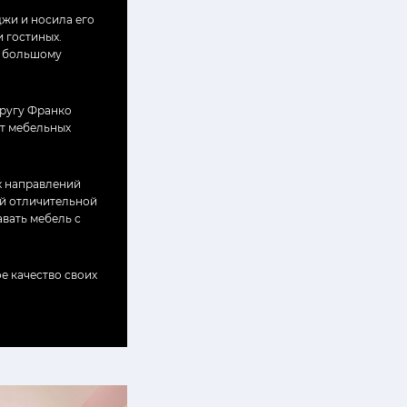
джи и носила его
 гостиных.
а большому
пругу Франко
нт мебельных
х направлений
ой отличительной
вать мебель с
е качество своих