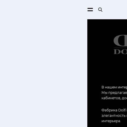
ПОИСК
В нашем интер
Мы предлагаем
кабинетов, до
Фабрика Dolfi
элегантность
интерьера.