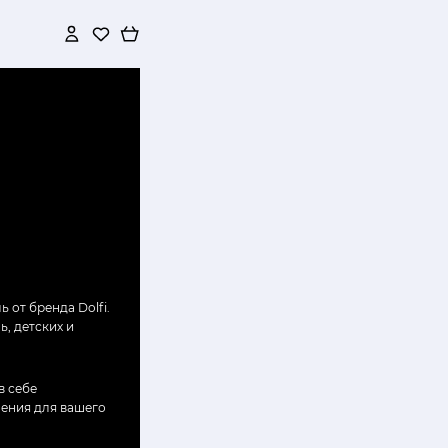
от бренда Dolfi.
, детских и
в себе
шения для вашего