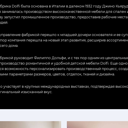
рика Dolfi была основана в Италии в далеком 1932 году Джино Кьяру
я занималась производством высококачественной мебели для спален и
зу запустил промышленное производство, предоставив рабочие мест
юдей.
ы управление фабрикой перешло к младшей дочери основателя и ее су
 пор компания перешла на новый этап развития, расширив ассортиме
сего дома.
абрикой руководит Филиппо Дольфи, и с тех пор одним из центральны
 производство романтичной и удобной детской мебели Dolfi. Еще одн
тся возможность персонализировать производственный процесс, созда
ми параметрами размеров, цветов, отделок, тканей и дизайна.
но участвует в крупных международных выставках, подтверждая высоко
игинальный изысканный вкус.