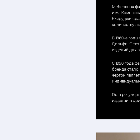
Мебельная фаб
имя. Компани
Кьяруджи сра
количеству л
В 1960-е год
Дольфи. С тех
изделий для в
С 1990 года ф
бренда стало
чертой являе
индивидуальны
Dolfi регуляр
изделии и ор