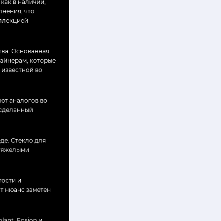
 как в наличии,
лнения, что
оллекцией
тва. Основанная
зайнерам, которые
 известной во
еют аналогов во
 сделанный
де. Стекло для
 тяжелыми
тости и
т нюанс заметен
lant, Fosion и