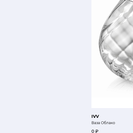
IVV
Ваза Облако
0 ₽