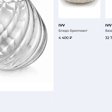
IVV
IVV
Блюдо Бриллиант
Ваз
4 400 ₽
32 