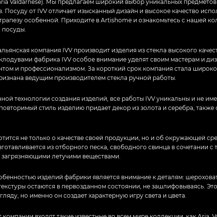
traria Valdarnese). Мы предлагаем широкий выбор уникальных предметов
аз. Посуду от IVV отличает изысканный дизайн и высокое качество испо
трапезу особенной. Приходите в Artishome и ознакомьтесь с нашей к
 посуды.
тальянская компания IVV производит изделия из стекла высокого качес
клодувами фабрика IVV особое внимание уделят своим мастерам и ди
антом и профессионализмом. За короткий срок компания стала широко
признана ведущим производителем стекла ручной работы.
ной технологии создания изделий, все работы IVV уникальны и не им
повторимый стиль изделию придает декор из золота и серебра, также
тится не только о качестве своей продукции, но и об окружающей сре
зготавливается из отборного песка, свободного свинца в сочетании с
 загрязняющими летучими веществами.
обенностью изделий фабрики является внимание к деталям: шерохова
екстуры остаются в первозданном состоянии, не зашлифовываясь. Это
гляду, но именно он создает характерную игру света и цвета.
 компании входят такие известные во всем мире коллекции, как Aria, Vo