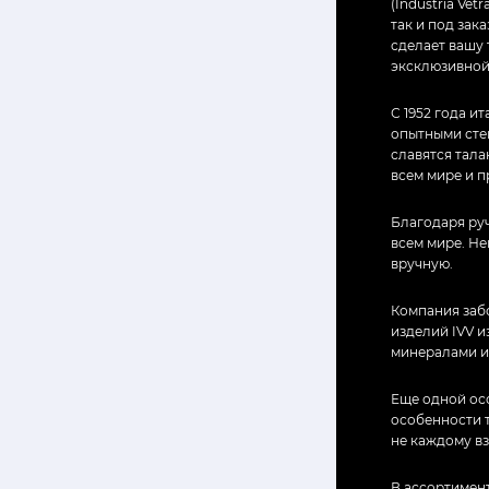
(Industria Ve
так и под зак
сделает вашу 
эксклюзивной
С 1952 года и
опытными сте
славятся тал
всем мире и 
Благодаря руч
всем мире. Не
вручную.
Компания забо
изделий IVV и
минералами и
Еще одной ос
особенности т
не каждому вз
В ассортимент