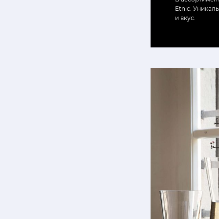
Etnic. Уника
и вкус.