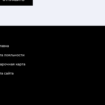
тавка
та лояльности
арочная карта
та сайта