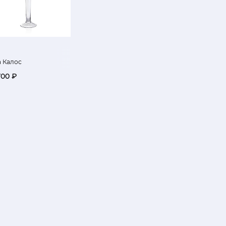
а Калос
700 ₽