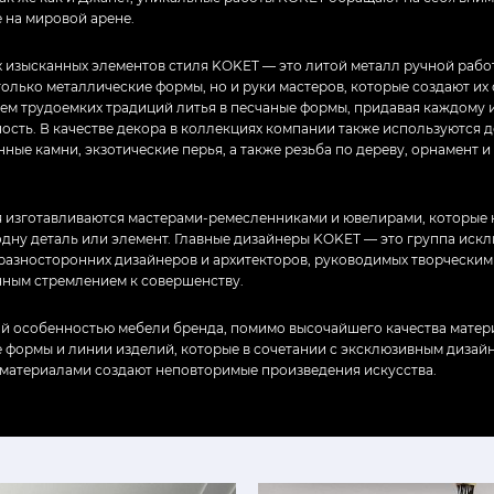
е на мировой арене.
х изысканных элементов стиля KOKET — это литой металл ручной раб
олько металлические формы, но и руки мастеров, которые создают их 
ем трудоемких традиций литья в песчаные формы, придавая каждому
ость. В качестве декора в коллекциях компании также используются 
нные камни, экзотические перья, а также резьба по дереву, орнамент 
 изготавливаются мастерами-ремесленниками и ювелирами, которые н
одну деталь или элемент. Главные дизайнеры KOKET — это группа иск
 разносторонних дизайнеров и архитекторов, руководимых творческим
чным стремлением к совершенству.
й особенностью мебели бренда, помимо высочайшего качества матер
 формы и линии изделий, которые в сочетании с эксклюзивным дизай
материалами создают неповторимые произведения искусства.