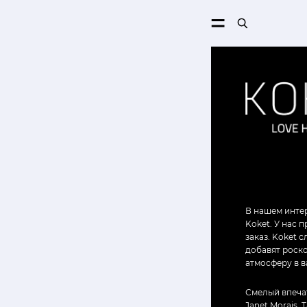
ПОИСК
В нашем инте
Koket. У нас 
заказ. Koket 
добавят роско
атмосферу в в
Смелый впеча
Janet Morais.