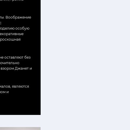
оты. Воображение
с
 изделию особую
декоративные
и роскошная
е оставляют без
лючительно
 взором Джанет и
иалов, являются
ном и