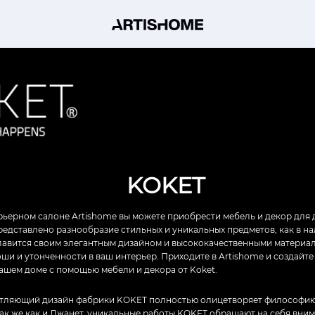
KOKET
рьерном салоне Artishome вы можете приобрести мебель и декор для 
представлено разнообразие стильных и уникальных предметов, как в на
славится своим элегантным дизайном и высококачественными материа
ши и утонченности в ваш интерьер. Приходите в Artishome и создайт
ашем доме с помощью мебели и декора от Koket.
тляющий дизайн фабрики KOKET полностью олицетворяет философию
 Так же как и Джанет, уникальные работы KOKET обращают на себя вни