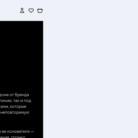
дома от бренда
личии, так и под
лами, которые
е неповторимую
 ее основателя —
мания, громко