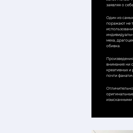
заявляя о себ
Один из самы
поражают не т
использовани
индивидуальн
меха, драгоце
обивка.
Произведения
внимания ни 
креативных и
почти фанати
Отличительно
оригинальные
изысканными 