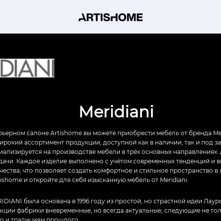
Meridiani
ьерном салоне Artishome вы можете приобрести мебель от бренда Mer
рокий ассортимент продукции, доступной как в наличии, так и под з
циализируется на производстве мебели в трёх основных направлениях: 
дачи. Каждое изделие выполнено с учётом современных тенденций и 
чества, что позволяет создать комфортное и стильное пространство в
tishome и откройте для себя изысканную мебель от Meridiani.
DIANI была основана в 1996 году из простой, но страстной идеи Лау
екции фабрики вневременные, но всегда актуальные, следующие не т
но и традициям прошлого.