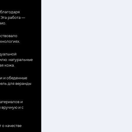
 благодаря
Эта работа —
зио.
бствовало
хнологиях.
дуальной
илю: натуральные
ая кожа.
ки и обеденные
бель для веранды
атериалов и
 вручную и с
 о качестве