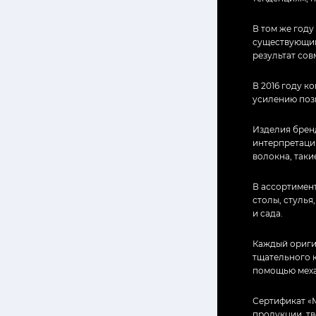
В том же году
существующим
результат со
В 2016 году к
усилению поз
Изделия брен
интерпретаци
волокна, таки
В ассортимент
столы, стулья
и сада.
Каждый ориги
тщательного к
помощью меха
Сертификат «M
продукции, тв