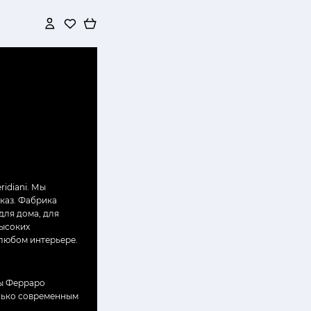
idiani. Мы
аказ. Фабрика
для дома, для
высоких
 любом интерьере.
ры Ферраро
олько современным