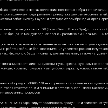
 была произведена первая коллекция, полностью собранная в Италии,
 промышленным предприятиям, принадлежащим семье основателей. 
вместной работы между Лаурой и арт-директором бренда Андреа Пари
омпания присоединилась к IDB (Italian Design Brands SpA), что поспосо
иций бренда на международной арене и развитию в инновационных те
да элегантные, живые и современные, оставляющие место для индиви
и. В работах фабрики большое внимание уделяется роскошному текст
е как лён, хлопок, бархат и синель, элегантные нити, а также натуральн
 компании входит: диваны, кушетки, пуфы, кресла, журнальные столи
, комоды, кровати, прикроватные тумбочки, зеркала, ковры, а также ме
нальный продукт MERIDIANI — это результат использования лучших м
онтроля качества: опыт и внимание к деталям выполняются мастерами
низированных процессов.
ADE IN ITALY» гарантирует подлинность продукции и свидетельствует
орчестве и стиле, которые известны во всем мире.