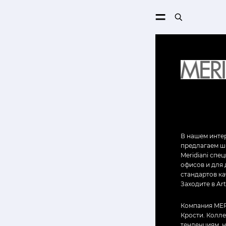
ПОИСК
В нашем интер
предлагаем ши
Meridiani спе
офисов и для 
стандартов ка
Заходите в Ar
Компания MERI
Крости. Колл
тенденциям, 