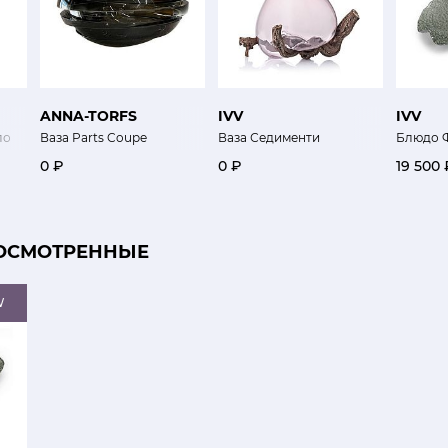
ANNA-TORFS
IVV
IVV
ло
Ваза Parts Coupe
Ваза Седименти
Блюдо Ф
0 ₽
0 ₽
19 500 
ОСМОТРЕННЫЕ
W