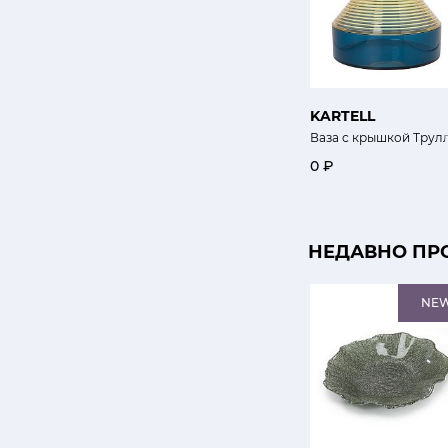
KARTELL
Ваза с крышкой Трул
0 ₽
НЕДАВНО ПР
NE