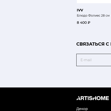
IVV
Блюдо Фолиес 28 см
8 400 ₽
CВЯЗАТЬСЯ С
Email
Декор