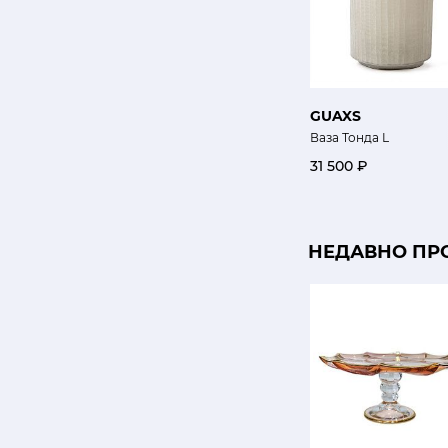
GUAXS
Ваза Тонда L
31 500 ₽
НЕДАВНО ПР