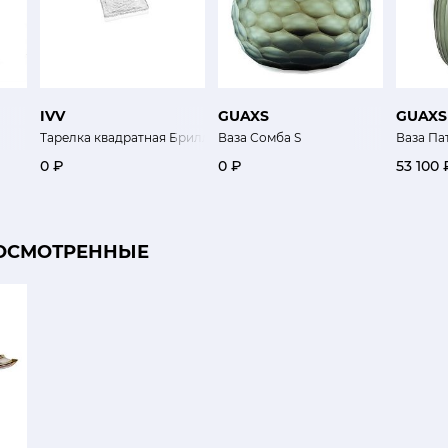
IVV
GUAXS
GUAXS
Тарелка квадратная Бриллиант 16 х 16 см
Ваза Сомба S
Ваза Па
0 ₽
0 ₽
53 100 
ОСМОТРЕННЫЕ