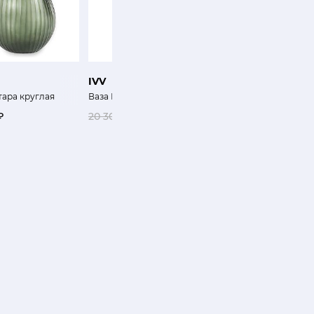
IVV
KARTELL
тара круглая
Ваза Голуэй
Блюдо Коллекция Жел
₽
20 300 ₽
16 240 ₽
5 100 ₽