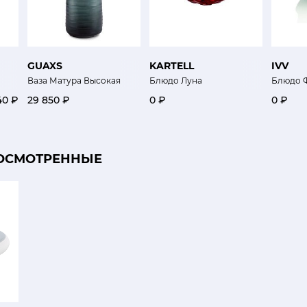
GUAXS
KARTELL
IVV
Ваза Матура Высокая
Блюдо Луна
Блюдо 
40 ₽
29 850 ₽
0 ₽
0 ₽
ОСМОТРЕННЫЕ