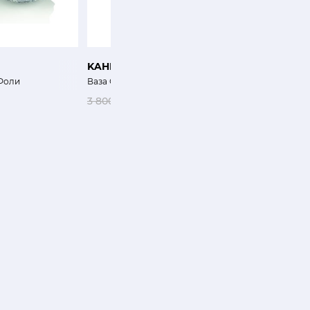
KAHEKU
KARTELL
Фоли
Ваза Стокгольм
Блюдо Коллекция Же
3 800 ₽
2 660 ₽
5 100 ₽