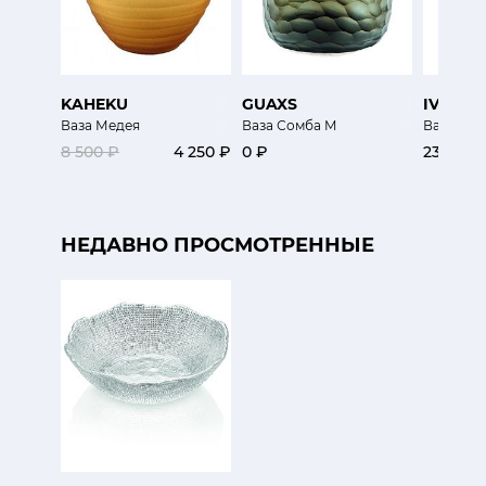
KAHEKU
GUAXS
IVV
Ваза Медея
Ваза Сомба M
Ваза Оф
8 500 ₽
4 250 ₽
0 ₽
23 900 
НЕДАВНО ПРОСМОТРЕННЫЕ