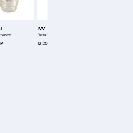
I
IVV
VISTA ALEGRE
amasco
Ваза Устрица
Ваза Маленькие исто
 ₽
12 200 ₽
0 ₽