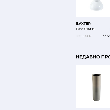
BAXTER
Ваза Джина
155 100 ₽
77 5
НЕДАВНО ПР