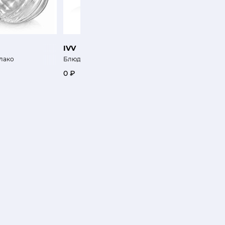
IVV
GUAXS
лако
Блюдо Бриллиант
Ваза Нагаа L
0 ₽
25 800 ₽