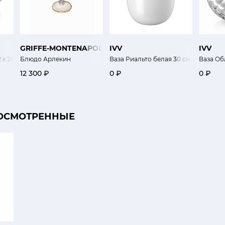
GRIFFE-MONTENAPOLEONE
IVV
IVV
х 28 см
Блюдо Арлекин
Ваза Риальто белая 30 см
Ваза Об
12 300 ₽
0 ₽
0 ₽
ОСМОТРЕННЫЕ