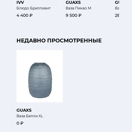
IVV
GUAXS
GUAXS
Блюдо Бриллиант
Ваза Пикао M
Ваза Ом
4 400 ₽
9 500 ₽
28 200 
НЕДАВНО ПРОСМОТРЕННЫЕ
GUAXS
Ваза Белли XL
0 ₽