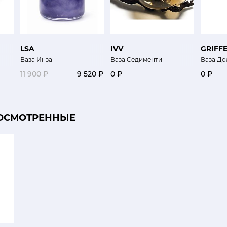
LSA
IVV
GRIFF
Ваза Инза
Ваза Седименти
Ваза До
11 900 ₽
9 520 ₽
0 ₽
0 ₽
ОСМОТРЕННЫЕ