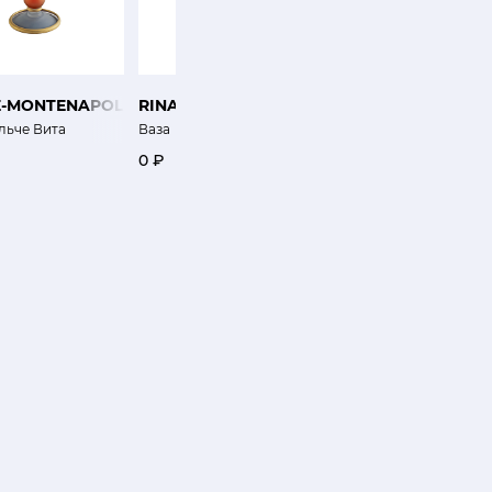
E-MONTENAPOLEONE
RINA MENARDI
KARTELL
льче Вита
Ваза
Ваза Шанхай
0 ₽
0 ₽