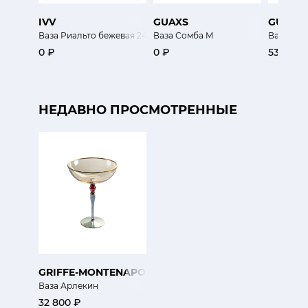
IVV
GUAXS
GUAXS
Ваза Риальто бежевая 24 см
Ваза Сомба M
Ваза Пат
0 ₽
0 ₽
53 100 ₽
НЕДАВНО ПРОСМОТРЕННЫЕ
GRIFFE-MONTENAPOLEONE
Ваза Арлекин
32 800 ₽