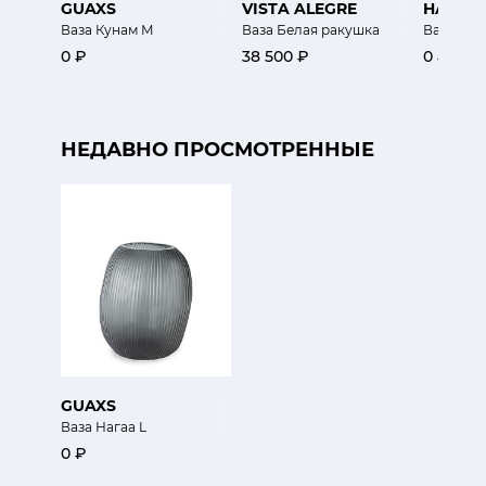
GUAXS
VISTA ALEGRE
HAVIL
Ваза Кунам М
Ваза Белая ракушка
Ваза Бес
0 ₽
38 500 ₽
0 ₽
НЕДАВНО ПРОСМОТРЕННЫЕ
GUAXS
Ваза Нагаа L
0 ₽