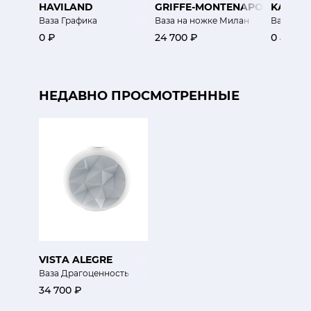
HAVILAND
GRIFFE-MONTENAPOLEONE
KARTEL
Ваза Графика
Ваза на ножке Милан
Ваза с к
0 ₽
24 700 ₽
0 ₽
НЕДАВНО ПРОСМОТРЕННЫЕ
VISTA ALEGRE
Ваза Драгоценность
34 700 ₽