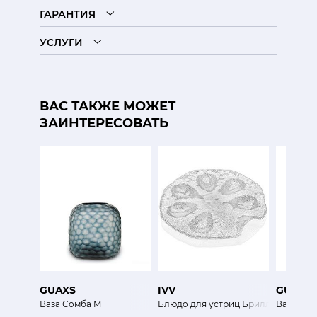
ГАРАНТИЯ
УСЛУГИ
ВАС ТАКЖЕ МОЖЕТ
ЗАИНТЕРЕСОВАТЬ
GUAXS
IVV
GUAXS
Ваза Сомба M
Блюдо для устриц Бриллиант
Ваза Наг