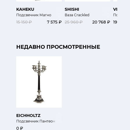
KAHEKU
SHISHI
VISTA 
Подсвечник Магно
Ваза Crackled
Подсвеч
15 150 ₽
7 575 ₽
25 960 ₽
20 768 ₽
19 600 
НЕДАВНО ПРОСМОТРЕННЫЕ
EICHHOLTZ
Подсвечник Пантеон
0 ₽