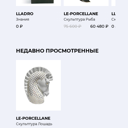
LLADRO
LE-PORCELLANE
LLADR
Знания
Скульптура Рыба
Скульпту
0 ₽
75 600 ₽
60 480 ₽
0 ₽
НЕДАВНО ПРОСМОТРЕННЫЕ
LE-PORCELLANE
Скульптура Лошадь