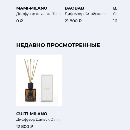
MAMI-MILANO
BAOBAB
BAOBA
Диффузор для авто Теодоро матовый черный
Диффузор Китайские чернила 500 
Свеча Дж
0 ₽
21 800 ₽
16 200 
НЕДАВНО ПРОСМОТРЕННЫЕ
CULTI-MILANO
Диффузор Дамаск Damasque 250мл
12 800 ₽