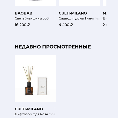
BAOBAB
CULTI-MILANO
MAMI-
Свеча Женщины 500 г
Саше для дома Ткань Tessuto
Диффузор
16 200 ₽
4 400 ₽
2 650 ₽
НЕДАВНО ПРОСМОТРЕННЫЕ
CULTI-MILANO
Диффузор Ода Розе Ode Rosae 250мл