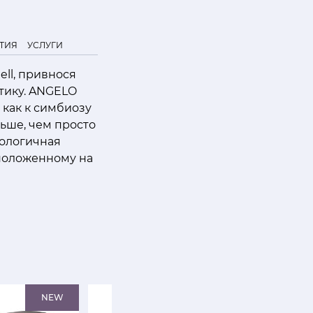
ТИЯ
УСЛУГИ
ell, привнося
тику. ANGELO
 как к симбиозу
ьше, чем просто
нологичная
сположенному на
NEW