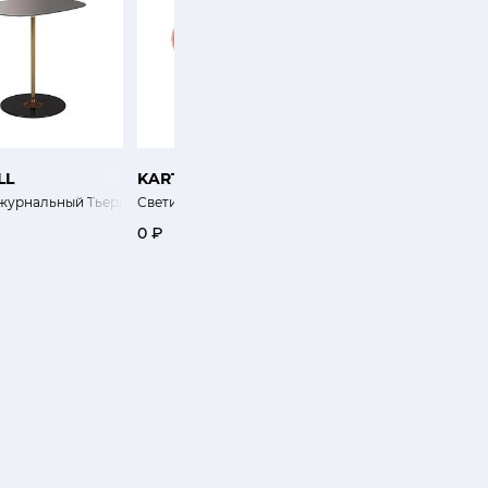
LL
KARTELL
KARTELL
журнальный Тьерри 33х50хh50 см
Светильник Тереза
Ваза Сияй
0 ₽
20 700 ₽