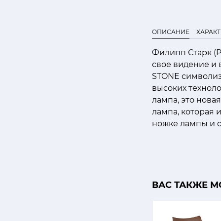
ОПИСАНИЕ
ХАРАК
Филипп Старк (Ph
свое видение и
STONE символизи
высоких техноло
лампа, это нова
лампа, которая 
ножке лампы и
ВАС ТАКЖЕ М