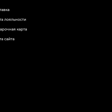
тавка
та лояльности
арочная карта
та сайта