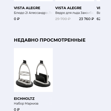
VISTA ALEGRE
VISTA ALEGRE
VISTA 
Блюдо 2I Алессандро Лецис и Алессандра Панцери
Ведро для льда Занзибар
Ваза Рит
0 ₽
29 700 ₽
23 760 ₽
62 300 
НЕДАВНО ПРОСМОТРЕННЫЕ
EICHHOLTZ
Набор Маркиза
0 ₽