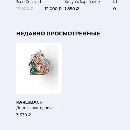
Ваза Crackled
Клоун с барабаном
Шар золо
15 000 ₽
12 000 ₽
1 850 ₽
0 ₽
НЕДАВНО ПРОСМОТРЕННЫЕ
KARLSBACH
Домик новогодний
3 530 ₽