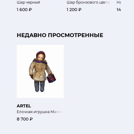
Шар черный
Шар бронзового цвета
Набор де
1 600 ₽
1 200 ₽
14 400 
НЕДАВНО ПРОСМОТРЕННЫЕ
ARTEL
Елочная игрушка Мальчик с барабаном
8 700 ₽