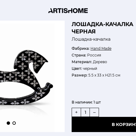
ЛОШАДКА-КАЧАЛКА
ЧЕРНАЯ
Лошадка-качалка
Фабрика:
Hand Made
Страна:
Россия
Материал:
Дерево
Цвет:
черный
Размер:
5.5 х 33 х Н21.5 см
В наличии:
1 шт
+
–
В КОРЗИН