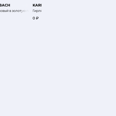
BACH
KARLSBACH
KARLSBACH
овый в золотую полоску
Гирлянда со стразами
Елочка золотая
0 ₽
5 800 ₽