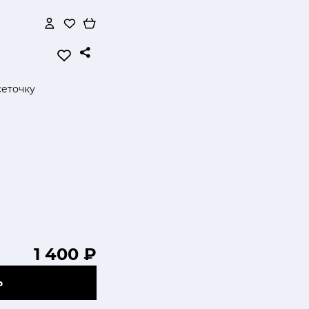
сеточку
1 400 ₽
Ь