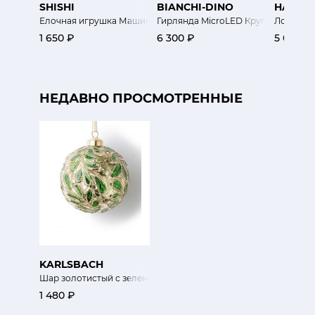
SHISHI
BIANCHI-DINO
HAND-
Елочная игрушка Машинка
Гирлянда MicroLED Круг 58 см
Лошадка
1 650 ₽
6 300 ₽
5 000 ₽
НЕДАВНО ПРОСМОТРЕННЫЕ
KARLSBACH
Шар золотистый с зеленым узором
1 480 ₽