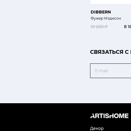
DIBBERN
Фужер Мэдисон
10 200 ₽
8 1
CВЯЗАТЬСЯ С
Email
Декор