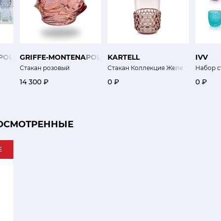
POLEONE
GRIFFE-MONTENAPOLEONE
KARTELL
IVV
Стакан розовый
Стакан Коллекция Желе
Набор с
14 300 ₽
0 ₽
0 ₽
ОСМОТРЕННЫЕ
E