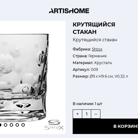
КРУТЯЩИЙСЯ
СТАКАН
Крутящийся стакан
Фабрика:
Shtox
Страна:
Германия
Материал:
Хрусталь
Артикул:
009
Размер:
Ø9 х Н9.6 см, V0,32 л
В наличии:
1 шт
+
–
В КОРЗИН