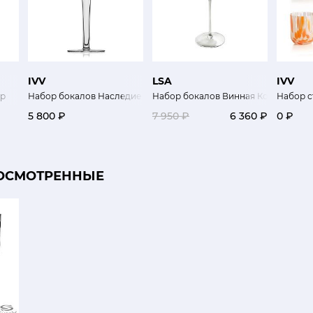
IVV
LSA
IVV
ер
Набор бокалов Наследие 2 шт
Набор бокалов Винная Коллекция
Набор с
5 800 ₽
7 950 ₽
6 360 ₽
0 ₽
ОСМОТРЕННЫЕ