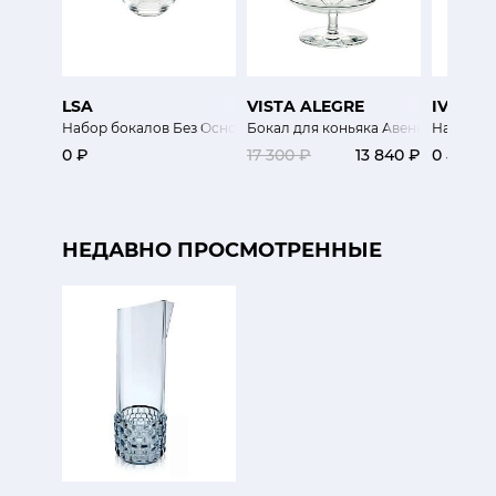
LSA
VISTA ALEGRE
IVV
Набор бокалов Без Основания
Бокал для коньяка Авеню
Набор ст
0 ₽
17 300 ₽
13 840 ₽
0 ₽
НЕДАВНО ПРОСМОТРЕННЫЕ