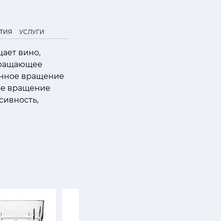
ТИЯ
УСЛУГИ
ает вино,
.Вращающее
енное вращение
ое вращение
сивность,
SALE