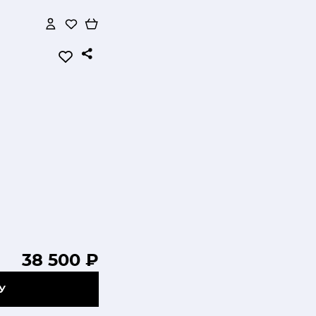
и
38 500 ₽
У