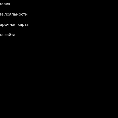
тавка
та лояльности
арочная карта
та сайта