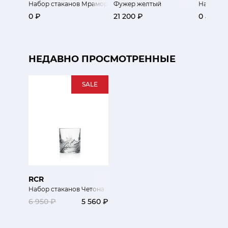
Набор стаканов Мрамор 6 шт
Фужер желтый
Набор ст
0 ₽
21 200 ₽
0 ₽
НЕДАВНО ПРОСМОТРЕННЫЕ
SALE
RCR
Набор стаканов Четона
6 950 ₽
5 560 ₽