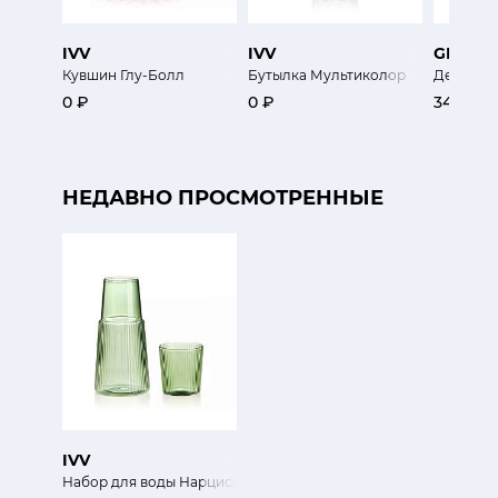
IVV
IVV
GRIFF
Кувшин Глу-Болл
Бутылка Мультиколор
Деканте
0 ₽
0 ₽
34 800 
НЕДАВНО ПРОСМОТРЕННЫЕ
IVV
Набор для воды Нарцисо