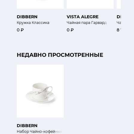
DIBBERN
VISTA ALEGRE
DIBBE
Кружка Классика
Чайная пара Гарвард
Чашка З
0 ₽
0 ₽
8 750 ₽
НЕДАВНО ПРОСМОТРЕННЫЕ
DIBBERN
Набор Чайно-кофейных пар 0,25 л Каррара