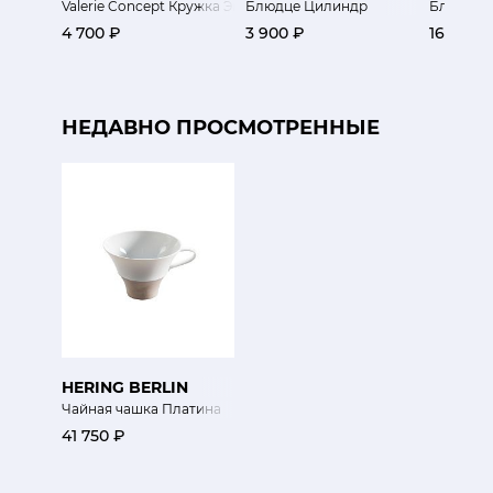
Valerie Concept Кружка Экзо
Блюдце Цилиндр
Блюдо п
4 700 ₽
3 900 ₽
16 600 
НЕДАВНО ПРОСМОТРЕННЫЕ
HERING BERLIN
Чайная чашка Платина
41 750 ₽