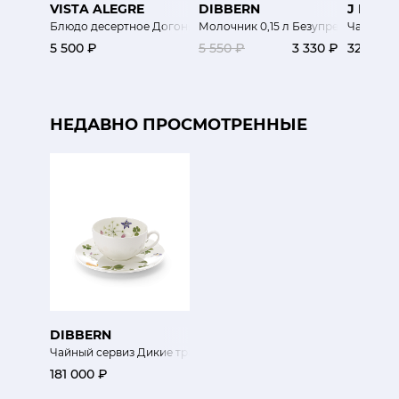
VISTA ALEGRE
DIBBERN
J L CO
Блюдо десертное Догоняя здвезды С
Молочник 0,15 л Безупречный цвет
Чайник 
5 500 ₽
5 550 ₽
3 330 ₽
32 300 
НЕДАВНО ПРОСМОТРЕННЫЕ
DIBBERN
Чайный сервиз Дикие травы
181 000 ₽